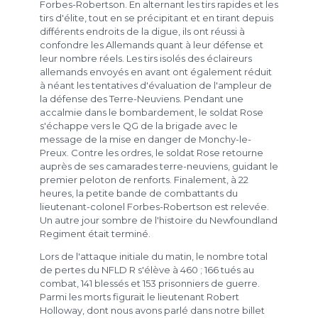
Forbes-Robertson. En alternant les tirs rapides et les
tirs d'élite, tout en se précipitant et en tirant depuis
différents endroits de la digue, ils ont réussi à
confondre les Allemands quant à leur défense et
leur nombre réels. Les tirs isolés des éclaireurs
allemands envoyés en avant ont également réduit
à néant les tentatives d'évaluation de l'ampleur de
la défense des Terre-Neuviens. Pendant une
accalmie dans le bombardement, le soldat Rose
s'échappe vers le QG de la brigade avec le
message de la mise en danger de Monchy-le-
Preux. Contre les ordres, le soldat Rose retourne
auprès de ses camarades terre-neuviens, guidant le
premier peloton de renforts. Finalement, à 22
heures, la petite bande de combattants du
lieutenant-colonel Forbes-Robertson est relevée.
Un autre jour sombre de l'histoire du Newfoundland
Regiment était terminé.
Lors de l'attaque initiale du matin, le nombre total
de pertes du NFLD R s'élève à 460 ; 166 tués au
combat, 141 blessés et 153 prisonniers de guerre.
Parmi les morts figurait le lieutenant Robert
Holloway, dont nous avons parlé dans notre billet