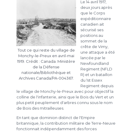
Le 14 avril 1917,
deux jours après
que le Corps
expéditionnaire
canadien ait
sécurisé ses
positions au
sommet de la
crête de Vimy,
Tout ce qui reste du village de
une attaque a été
Monchy-le-Preux en avril-mai
lancée par le
1919. Crédit : Canada. Ministère
Newfoundland
de la Défense
Regiment (NFLD
nationale/Bibliothèque et
R) et un bataillon
Archives Canada/PA-004367.
du 1st Essex
Regiment depuis
le village de Monchy-le-Preux avec pour objectif la
colline de l'infanterie, ainsi que le Bois du Vert et un
plus petit peuplement d'arbres connu sous le nom
de Bois des mitrailleuses.
En tant que dominion distinct de l'Empire
britannique, la contribution militaire de Terre-Neuve
fonctionnait indépendamment des forces