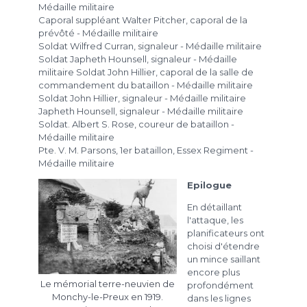
Médaille militaire
Caporal suppléant Walter Pitcher, caporal de la
prévôté - Médaille militaire
Soldat Wilfred Curran, signaleur - Médaille militaire
Soldat Japheth Hounsell, signaleur - Médaille
militaire Soldat John Hillier, caporal de la salle de
commandement du bataillon - Médaille militaire
Soldat John Hillier, signaleur - Médaille militaire
Japheth Hounsell, signaleur - Médaille militaire
Soldat. Albert S. Rose, coureur de bataillon -
Médaille militaire
Pte. V. M. Parsons, 1er bataillon, Essex Regiment -
Médaille militaire
Epilogue
En détaillant
l'attaque, les
planificateurs ont
choisi d'étendre
un mince saillant
encore plus
Le mémorial terre-neuvien de
profondément
Monchy-le-Preux en 1919.
dans les lignes