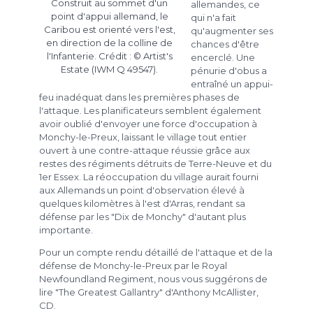
Construit au sommet d'un
allemandes, ce
point d'appui allemand, le
qui n'a fait
Caribou est orienté vers l'est,
qu'augmenter ses
en direction de la colline de
chances d'être
l'Infanterie. Crédit : © Artist's
encerclé. Une
Estate (IWM Q 49547).
pénurie d'obus a
entraîné un appui-
feu inadéquat dans les premières phases de
l'attaque. Les planificateurs semblent également
avoir oublié d'envoyer une force d'occupation à
Monchy-le-Preux, laissant le village tout entier
ouvert à une contre-attaque réussie grâce aux
restes des régiments détruits de Terre-Neuve et du
1er Essex. La réoccupation du village aurait fourni
aux Allemands un point d'observation élevé à
quelques kilomètres à l'est d'Arras, rendant sa
défense par les "Dix de Monchy" d'autant plus
importante.
Pour un compte rendu détaillé de l'attaque et de la
défense de Monchy-le-Preux par le Royal
Newfoundland Regiment, nous vous suggérons de
lire "The Greatest Gallantry" d'Anthony McAllister,
CD.