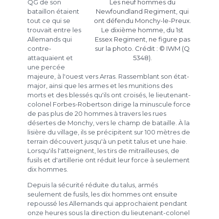
QG de son
Les neuf hommes du
bataillon étaient
Newfoundland Regiment, qui
tout ce qui se
ont défendu Monchy-le-Preux.
trouvait entre les
Le dixième homme, du 1st
Allemands qui
Essex Regiment, ne figure pas
contre-
sur la photo. Crédit : © IWM (Q
attaquaient et
5348).
une percée
majeure, à l'ouest vers Arras. Rassemblant son état-
major, ainsi que les armes et les munitions des
morts et des blessés qu'ils ont croisés, le lieutenant-
colonel Forbes-Robertson dirige la minuscule force
de pas plus de 20 hommes à travers les rues
désertes de Monchy, vers le champ de bataille. À la
lisière du village, ils se précipitent sur 100 mètres de
terrain découvert jusqu'à un petit talus et une haie.
Lorsqu'ils l'atteignent, les tirs de mitrailleuses, de
fusils et d'artillerie ont réduit leur force à seulement
dix hommes.
Depuis la sécurité réduite du talus, armés
seulement de fusils, les dix hommes ont ensuite
repoussé les Allemands qui approchaient pendant
onze heures sous la direction du lieutenant-colonel