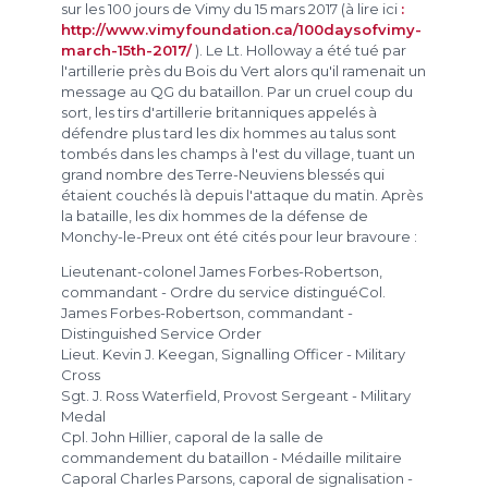
sur les 100 jours de Vimy du 15 mars 2017 (à lire ici
:
http://www.vimyfoundation.ca/100daysofvimy-
march-15th-2017/
). Le Lt. Holloway a été tué par
l'artillerie près du Bois du Vert alors qu'il ramenait un
message au QG du bataillon. Par un cruel coup du
sort, les tirs d'artillerie britanniques appelés à
défendre plus tard les dix hommes au talus sont
tombés dans les champs à l'est du village, tuant un
grand nombre des Terre-Neuviens blessés qui
étaient couchés là depuis l'attaque du matin. Après
la bataille, les dix hommes de la défense de
Monchy-le-Preux ont été cités pour leur bravoure :
Lieutenant-colonel James Forbes-Robertson,
commandant - Ordre du service distinguéCol.
James Forbes-Robertson, commandant -
Distinguished Service Order
Lieut. Kevin J. Keegan, Signalling Officer - Military
Cross
Sgt. J. Ross Waterfield, Provost Sergeant - Military
Medal
Cpl. John Hillier, caporal de la salle de
commandement du bataillon - Médaille militaire
Caporal Charles Parsons, caporal de signalisation -